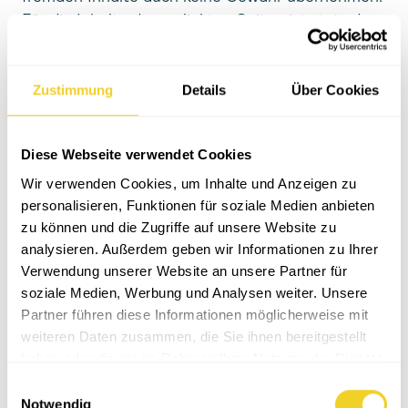
Für die Inhalte der verlinkten Seiten ist stets der
jeweiligeAnbieter oder Betreiber der Seiten
verantwortlich. Die verlinkten Seiten wurden zum
Zeitpunkt derVerlinkung auf mögliche
Zustimmung
Details
Über Cookies
Rechtsverstöße überprüft. Rechtswidrige Inhalte
waren zum Zeitpunkt der Verlinkung nicht
Diese Webseite verwendet Cookies
erkennbar.Eine permanente inhaltliche Kontrolle
der verlinkten Seiten ist jedoch ohne konkrete
Wir verwenden Cookies, um Inhalte und Anzeigen zu
Anhaltspunkte einer Rechtsverletzung nicht
personalisieren, Funktionen für soziale Medien anbieten
zumutbar. Bei Bekanntwerden von
zu können und die Zugriffe auf unsere Website zu
analysieren. Außerdem geben wir Informationen zu Ihrer
Rechtsverletzungen werden wir derartige Links
Verwendung unserer Website an unsere Partner für
umgehend entfernen.
soziale Medien, Werbung und Analysen weiter. Unsere
Partner führen diese Informationen möglicherweise mit
Urheberrecht
weiteren Daten zusammen, die Sie ihnen bereitgestellt
Die durch die Seitenbetreiber erstellten Inhalte
haben oder die sie im Rahmen Ihrer Nutzung der Dienste
und Werke auf diesen Seiten unterliegen dem
gesammelt haben.
deutschen Urheberrecht. Die Vervielfältigung,
E
Notwendig
Bearbeitung, Verbreitung und jedeArt der
i